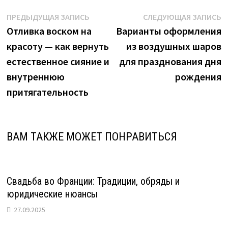
Навигация
Предыдущая
С
ПРЕДЫДУЩАЯ ЗАПИСЬ
СЛЕДУЮЩАЯ ЗАПИСЬ
запись:
з
Отливка воском на
Варианты оформления
по
красоту — как вернуть
из воздушных шаров
записям
естественное сияние и
для празднования дня
внутреннюю
рождения
притягательность
ВАМ ТАКЖЕ МОЖЕТ ПОНРАВИТЬСЯ
Свадьба во Франции: Традиции, обряды и
юридические нюансы
27.09.2025