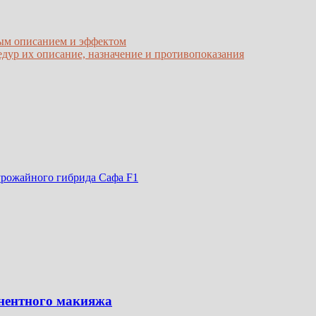
ным описанием и эффектом
дур их описание, назначение и противопоказания
урожайного гибрида Сафа F1
анентного макияжа