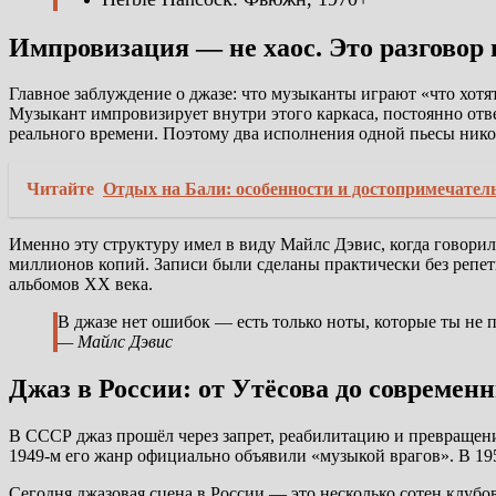
Импровизация — не хаос. Это разговор
Главное заблуждение о джазе: что музыканты играют «что хотя
Музыкант импровизирует внутри этого каркаса, постоянно отве
реального времени. Поэтому два исполнения одной пьесы нико
Читайте
Отдых на Бали: особенности и достопримечател
Именно эту структуру имел в виду Майлс Дэвис, когда говорил
миллионов копий. Записи были сделаны практически без репет
альбомов XX века.
В джазе нет ошибок — есть только ноты, которые ты не 
— Майлс Дэвис
Джаз в России: от Утёсова до современ
В СССР джаз прошёл через запрет, реабилитацию и превращение 
1949-м его жанр официально объявили «музыкой врагов». В 195
Сегодня джазовая сцена в России — это несколько сотен клубо