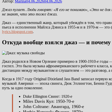
Автор:
Marina
04.06.2026
04.06.2026
Джаз пугает. Люди говорят: «Я его не понимаю», «Это не дл
не знают, что это тоже джаз.
Джаз — единственный жанр, который убеждён в том, что правил
пьеса в исполнении Майлса Дэвиса в 1955-м и в 1970-м — это 
lyrics.blogspot.com
.
Откуда вообще взялся джаз — и почему
Джаз родился в Новом Орлеане примерно в 1900-1910-е годы —
госпел. Это была музыка афроамериканского рабочего класса, к
дистанции между музыкантом и слушателем — это разговор, а 
Когда в 1917 году Original Dixieland Jass Band записал перву
музыкой Америки — эпоха свинга, Дюк Эллингтон, Бенни Гудма
путь за одно поколение.
Duke Ellington Свинг: 1920-е
Miles Davis
Кул: 1950-70-е
John Coltrane: Авангард, 1960-е
Herbie Hancock:
Фьюжн, 1970+