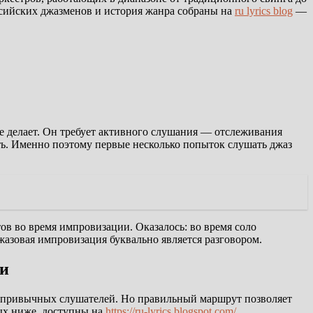
ссийских джазменов и история жанра собраны на
ru lyrics blog
—
не делает. Он требует активного слушания — отслеживания
вать. Именно поэтому первые несколько попыток слушать джаз
в во время импровизации. Оказалось: во время соло
жазовая импровизация буквально является разговором.
ки
непривычных слушателей. Но правильный маршрут позволяет
тых ниже, доступны на
https://ru-lyrics.blogspot.com/
.