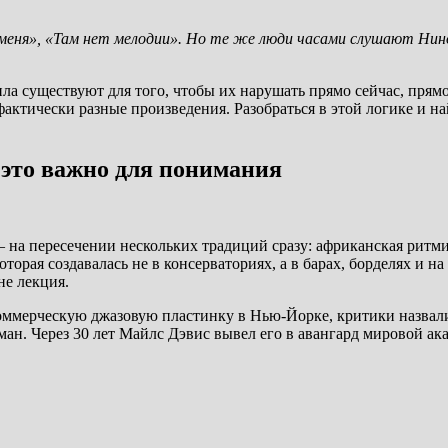
я меня», «Там нет мелодии». Но те же люди часами слушают Ни
а существуют для того, чтобы их нарушать прямо сейчас, прямо
фактически разные произведения. Разобраться в этой логике и 
 это важно для понимания
 на пересечении нескольких традиций сразу: африканская ритм
оторая создавалась не в консерваториях, а в барах, борделях и 
не лекция.
ю коммерческую джазовую пластинку в Нью-Йорке, критики назвал
н. Через 30 лет Майлс Дэвис вывел его в авангард мировой ак