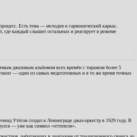
процесс. Есть тема — мелодия и гармонический каркас.
ей, где каждый слышит остальных и реагирует в режиме
ваемым джазовым альбомом всех времён с тиражом более 5
ультат — один из самых медитативных и в то же время точных
онид Утёсов создал в Ленинграде джаз-оркестр в 1929 году. В
нулся — уже как символ «оттепели».
ркестров, работающих в диапазоне от традиционного свинга до