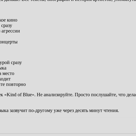
кое кино
 сразу
 агрессии
концерты
урой сразу
ыка
а место
ходит
йте повторно
«Kind of Blue». Не анализируйте. Просто послушайте, что делае
ка зазвучит по-другому уже через десять минут чтения.