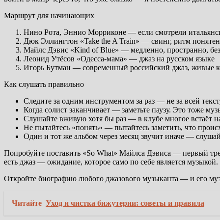
Маршрут для начинающих
Нино Рота, Эннио Морриконе — если смотрели итальянс
Дюк Эллингтон «Take the A Train» — свинг, ритм понятен
Майлс Дэвис «Kind of Blue» — медленно, пространно, без
Леонид Утёсов «Одесса-мама» — джаз на русском языке
Игорь Бутман — современный российский джаз, живые 
Как слушать правильно
Следите за одним инструментом за раз — не за всей текст
Когда солист заканчивает — заметьте паузу. Это тоже муз
Слушайте вживую хотя бы раз — в клубе многое встаёт н
Не пытайтесь «понять» — пытайтесь заметить, что проис
Один и тот же альбом через месяц звучит иначе — слуша
Попробуйте поставить «So What» Майлса Дэвиса — первый трек 
есть джаз — ожидание, которое само по себе является музыкой.
Откройте биографию любого джазового музыканта — и его музы
Читайте
Уход и чистка бижутерии: советы и правила