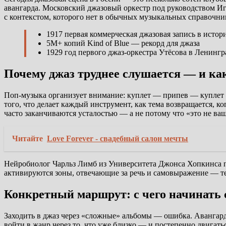
авангарда. Московский джазовый оркестр под руководством Иг
с контекстом, которого нет в обычных музыкальных справочни
1917
первая коммерческая джазовая запись в истор
5M+
копий Kind of Blue — рекорд для джаза
1929
год первого джаз-оркестра Утёсова в Ленингр
Почему джаз труднее слушается — и ка
Поп-музыка организует внимание: куплет — припев — куплет — 
того, что делает каждый инструмент, как тема возвращается, к
часто заканчиваются усталостью — а не потому что «это не ва
Читайте
Love Forever - свадебный салон мечты
Нейробиолог Чарльз Лимб из Университета Джонса Хопкинса пр
активируются зоны, отвечающие за речь и самовыражение — те 
Конкретный маршрут: с чего начинать 
Заходить в джаз через «сложные» альбомы — ошибка. Авангар
войти в жанр через то, что уже близко — и постепенно двигат