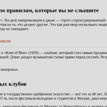
 по правилам, которые вы не слышите
т». На деле импровизация в джазе — строго структурированный 
чая на то, что делают другие. Это как разговор нескольких люд
гда не совпадают.
ьности
 о «Kind of Blue» (1959) — альбоме, который стал самым прода
иций: Дэвис раздал музыкантам схемы прямо перед сессией. Рез
планировал.
ных клубов
в государственно одобренное искусство — всё это за 40 лет. Ле
7-м, после фестиваля молодежи и студентов в Москве, джаз вер
в, ежегодные фестивали от Москвы до Новосибирска и десятки о