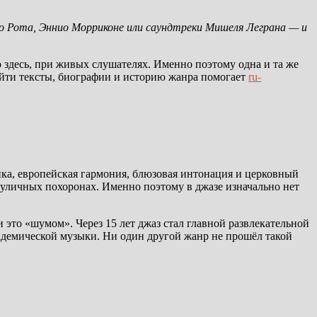
но Рота, Эннио Морриконе или саундтреки Мишеля Леграна — и
 здесь, при живых слушателях. Именно поэтому одна и та же
найти тексты, биографии и историю жанра помогает
ru-
ика, европейская гармония, блюзовая интонация и церковный
на уличных похоронах. Именно поэтому в джазе изначально нет
и это «шумом». Через 15 лет джаз стал главной развлекательной
адемической музыки. Ни один другой жанр не прошёл такой