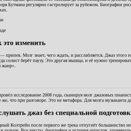
оря Бутмана регулярно гастролирует за рубежом. Биографии ро
ках.
ии
аде
к это изменить
припев. Мозг знает, чего ждать, и расслабляется. Джаз этого 
огда солист берёт паузу. Это другая мышца, и её нужно трениро
ш жанр».
овёл исследование 2008 года, сканируя мозг джазовых пианисто
же, что при разговоре. Это не метафора. Для мозга музыканта д
слушать джаз без специальной подготов
дный Колтрейн после первого же трека отпугнёт большинство 
ься дальше. Все тексты, биографии и история артистов, упомяну